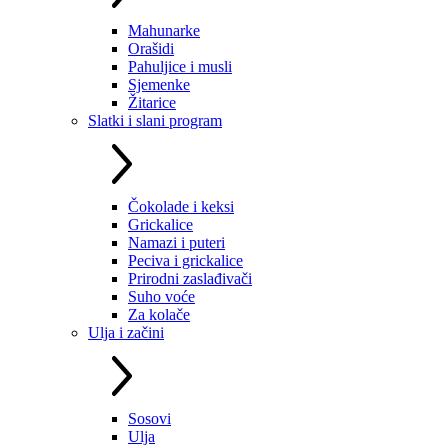
Mahunarke
Orašidi
Pahuljice i musli
Sjemenke
Žitarice
Slatki i slani program
Čokolade i keksi
Grickalice
Namazi i puteri
Peciva i grickalice
Prirodni zaslađivači
Suho voće
Za kolače
Ulja i začini
Sosovi
Ulja