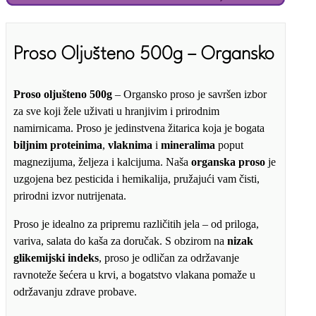
Proso Oljušteno 500g – Organsko
Proso oljušteno 500g
– Organsko proso je savršen izbor
za sve koji žele uživati u hranjivim i prirodnim
namirnicama. Proso je jedinstvena žitarica koja je bogata
biljnim proteinima
,
vlaknima
i
mineralima
poput
magnezijuma, željeza i kalcijuma. Naša
organska proso
je
uzgojena bez pesticida i hemikalija, pružajući vam čisti,
prirodni izvor nutrijenata.
Proso je idealno za pripremu različitih jela – od priloga,
variva, salata do kaša za doručak. S obzirom na
nizak
glikemijski indeks
, proso je odličan za održavanje
ravnoteže šećera u krvi, a bogatstvo vlakana pomaže u
održavanju zdrave probave.