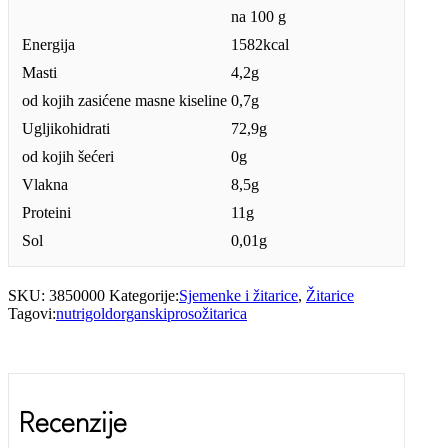
na 100 g
Energija
1582kcal
Masti
4,2g
od kojih zasićene masne kiseline
0,7g
Ugljikohidrati
72,9g
od kojih šećeri
0g
Vlakna
8,5g
Proteini
11g
Sol
0,01g
SKU:
3850000
Kategorije:
Sjemenke i žitarice
,
Žitarice
Tagovi:
nutrigold
organski
proso
žitarica
Recenzije