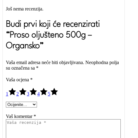
Još nema recenzija.
Budi prvi koji će recenzirati
“Proso oljušteno 500g –
Organsko”
Vaša email adresa neće biti objavljivana.
Neophodna polja
su označena sa
*
Vaša ocjena
*
1
2
3
4
5
Vaš komentar *