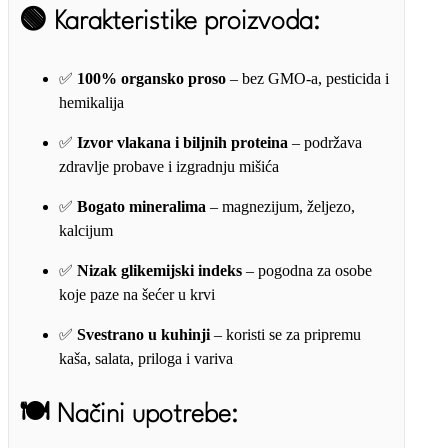
🟢
Karakteristike proizvoda:
✅
100% organsko proso
– bez GMO-a, pesticida i
hemikalija
✅
Izvor vlakana i biljnih proteina
– podržava
zdravlje probave i izgradnju mišića
✅
Bogato mineralima
– magnezijum, željezo,
kalcijum
✅
Nizak glikemijski indeks
– pogodna za osobe
koje paze na šećer u krvi
✅
Svestrano u kuhinji
– koristi se za pripremu
kaša, salata, priloga i variva
🍽️
Načini upotrebe: