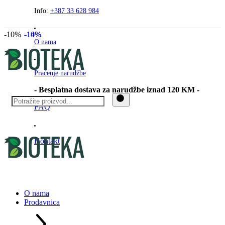
Preskočite
Info:
+387 33 628 984
na
sadržaj
-10%
-14%
-10%
O nama
Praćenje narudžbe
- Besplatna dostava za narudžbe iznad 120 KM -
FAQ
Kontakt
O nama
Prodavnica