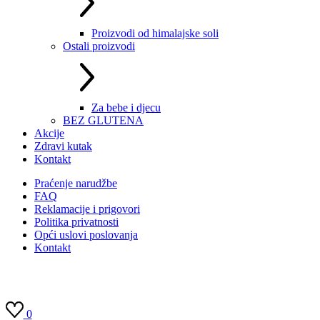
Proizvodi od himalajske soli
Ostali proizvodi
Za bebe i djecu
BEZ GLUTENA
Akcije
Zdravi kutak
Kontakt
Praćenje narudžbe
FAQ
Reklamacije i prigovori
Politika privatnosti
Opći uslovi poslovanja
Kontakt
0