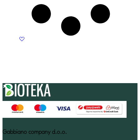
Gabbiano company d.o.o.