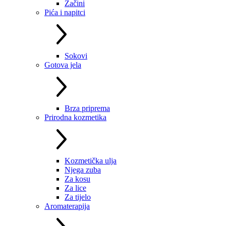
Začini
Pića i napitci
Sokovi
Gotova jela
Brza priprema
Prirodna kozmetika
Kozmetička ulja
Njega zuba
Za kosu
Za lice
Za tijelo
Aromaterapija