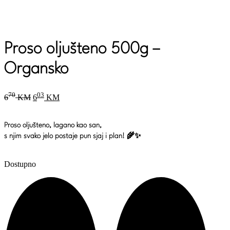
Proso oljušteno 500g –
Organsko
Original
Current
70
03
6
KM
6
KM
price
price
was:
is:
670 KM.
603 KM.
Proso oljušteno, lagano kao san,
s njim svako jelo postaje pun sjaj i plan! 🌾✨
Dostupno