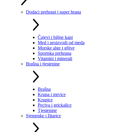
Dodaci prehrani i super hrana
Čajevi i biljne kapi
Med i proizvodi od meda
Morske alge i gljive
Sportska prehrana
Vitamini i minerali
Brašna i tjestenine
Brašna
Krupa i mrvice
Krupice
Peciva i grickalice
Tjestenine
Sjemenke i žitarice