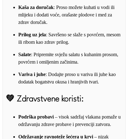
Kaša za doručak
: Proso možete kuhati u vodi ili
mlijeku i dodati voće, orašaste plodove i med za
zdrav doručak.
Prilog uz jela
: Savršeno se slaže s povrćem, mesom
ili ribom kao zdrav prilog.
Salate
: Pripremite svježu salatu s kuhanim prosom,
povrćem i omiljenim začinima.
Variva i juhe
: Dodajte proso u variva ili juhe kao
dodatak bogatstvu okusa i hranjivih tvari.
💚
Zdravstvene koristi:
Podrška probavi
– visok sadržaj vlakana pomaže u
održavanju zdrave probave i prevenciji zatvora.
Održavanje ravnoteže šećera u krvi
– nizak