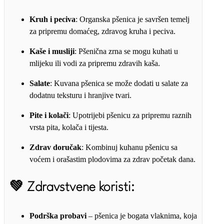
Kruh i peciva
: Organska pšenica je savršen temelj
za pripremu domaćeg, zdravog kruha i peciva.
Kaše i musliji
: Pšenična zrna se mogu kuhati u
mlijeku ili vodi za pripremu zdravih kaša.
Salate
: Kuvana pšenica se može dodati u salate za
dodatnu teksturu i hranjive tvari.
Pite i kolači
: Upotrijebi pšenicu za pripremu raznih
vrsta pita, kolača i tijesta.
Zdrav doručak
: Kombinuj kuhanu pšenicu sa
voćem i orašastim plodovima za zdrav početak dana.
💚
Zdravstvene koristi:
Podrška probavi
– pšenica je bogata vlaknima, koja