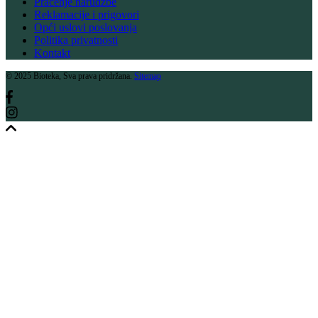
Praćenje narudžbe
Reklamacije i prigovori
Opći uslovi poslovanja
Politika privatnosti
Kontakt
© 2025 Bioteka, Sva prava pridržana.
Sitemap