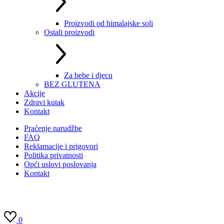
Proizvodi od himalajske soli
Ostali proizvodi
Za bebe i djecu
BEZ GLUTENA
Akcije
Zdravi kutak
Kontakt
Praćenje narudžbe
FAQ
Reklamacije i prigovori
Politika privatnosti
Opći uslovi poslovanja
Kontakt
0