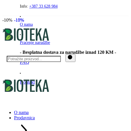
Preskočite
Info:
+387 33 628 984
na
sadržaj
-10%
-10%
-15%
O nama
Praćenje narudžbe
- Besplatna dostava za narudžbe iznad 120 KM -
FAQ
Kontakt
O nama
Prodavnica