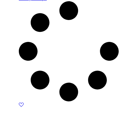
was:
is:
290 KM.
246 KM.