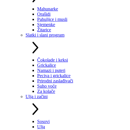
Mahunarke
Orašidi
Pahuljice i musli
Sjemenke
Žitarice
Slatki i slani program
Čokolade i keksi
Grickalice
Namazi i puteri
Peciva i grickalice
Prirodni zaslađivači
Suho voće
Za kolače
Ulja i začini
Sosovi
Ulja