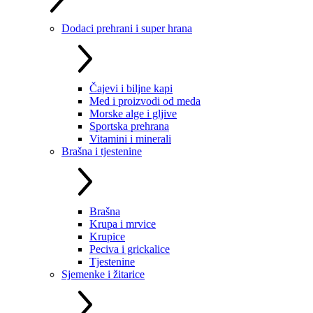
Dodaci prehrani i super hrana
Čajevi i biljne kapi
Med i proizvodi od meda
Morske alge i gljive
Sportska prehrana
Vitamini i minerali
Brašna i tjestenine
Brašna
Krupa i mrvice
Krupice
Peciva i grickalice
Tjestenine
Sjemenke i žitarice