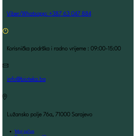
Viber/Whatsapp: +387 63 047 884
Korisnička podrška i radno vrijeme : 09:00-15:00
info@bioteka.ba
Lužansko polje 76a, 71000 Sarajevo
Moj račun