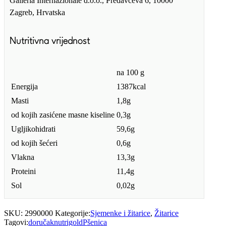
Galleria Internazionale d.o.o., Predavčeva 6, 10000
Zagreb, Hrvatska
Nutritivna vrijednost
na 100 g
Energija
1387kcal
Masti
1,8g
od kojih zasićene masne kiseline
0,3g
Ugljikohidrati
59,6g
od kojih šećeri
0,6g
Vlakna
13,3g
Proteini
11,4g
Sol
0,02g
SKU:
2990000
Kategorije:
Sjemenke i žitarice
,
Žitarice
Tagovi:
doručak
nutrigold
Pšenica