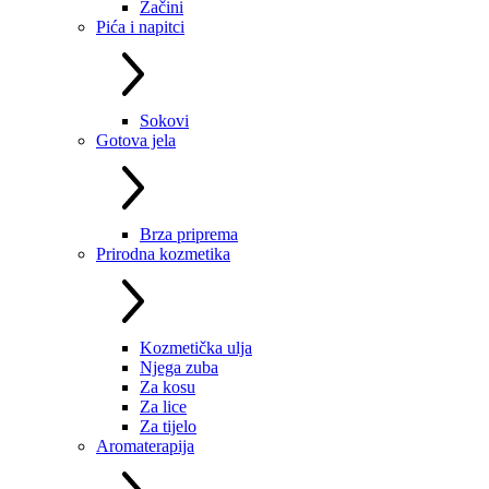
Začini
Pića i napitci
Sokovi
Gotova jela
Brza priprema
Prirodna kozmetika
Kozmetička ulja
Njega zuba
Za kosu
Za lice
Za tijelo
Aromaterapija