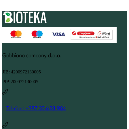
Gabbiano company d.o.o.
JIB: 4200972130005
PIB:200972130005
Telefon: +387 33 628 984