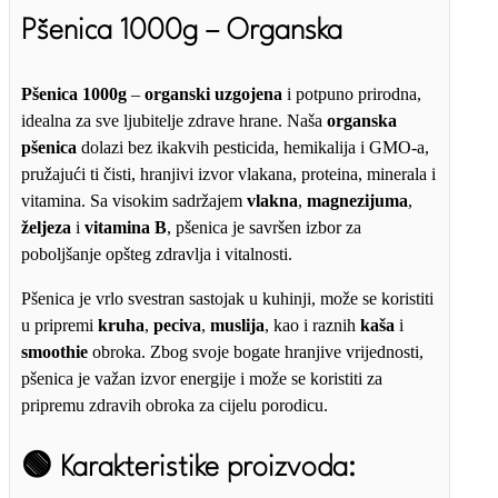
Pšenica 1000g – Organska
Pšenica 1000g
–
organski uzgojena
i potpuno prirodna,
idealna za sve ljubitelje zdrave hrane. Naša
organska
pšenica
dolazi bez ikakvih pesticida, hemikalija i GMO-a,
pružajući ti čisti, hranjivi izvor vlakana, proteina, minerala i
vitamina. Sa visokim sadržajem
vlakna
,
magnezijuma
,
željeza
i
vitamina B
, pšenica je savršen izbor za
poboljšanje opšteg zdravlja i vitalnosti.
Pšenica je vrlo svestran sastojak u kuhinji, može se koristiti
u pripremi
kruha
,
peciva
,
muslija
, kao i raznih
kaša
i
smoothie
obroka. Zbog svoje bogate hranjive vrijednosti,
pšenica je važan izvor energije i može se koristiti za
pripremu zdravih obroka za cijelu porodicu.
🟢
Karakteristike proizvoda: