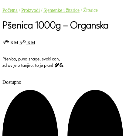
Početna
/
Proizvodi
/
Sjemenke i žitarice
/ Žitarice
Pšenica 1000g – Organska
Original
Current
95
35
5
KM
5
KM
price
price
was:
is:
595 KM.
535 KM.
Pšenica, puna snage, svaki dan,
zdravlje u tanjiru, to je plan! 🌾💪
Dostupno