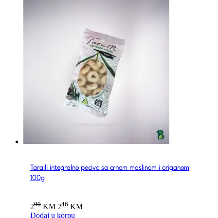
Taralli integralno pecivo sa crnom maslinom i origanom
100g
Original
Current
90
46
2
KM
2
KM
price
price
Dodaj u korpu