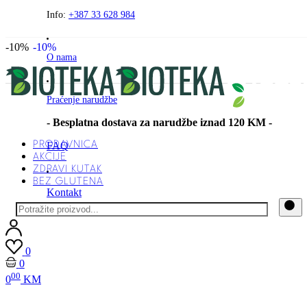
Preskočite
Info:
+387 33 628 984
na
sadržaj
-10%
-10%
O nama
Praćenje narudžbe
- Besplatna dostava za narudžbe iznad 120 KM -
PRODAVNICA
FAQ
AKCIJE
ZDRAVI KUTAK
BEZ GLUTENA
Kontakt
0
0
00
0
KM